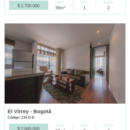
Área
Hab.
Baños
$ 2.700.000
56m²
1
2
El Virrey - Bogotá
Código: 235 D-D
Área
Hab.
Baños
$ 2.885.000