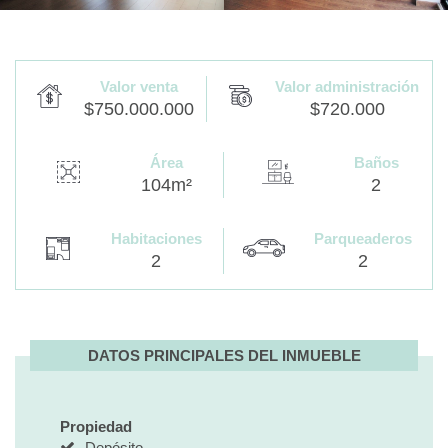
Valor venta
Valor administración
$750.000.000
$720.000
Área
Baños
104m²
2
Habitaciones
Parqueaderos
2
2
DATOS PRINCIPALES DEL INMUEBLE
Propiedad
Depósito