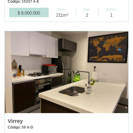
Código: 15337 A-E
Área
Hab.
Baños
$ 8.000.000
211m²
2
1
Virrey
Código: 59 A-D