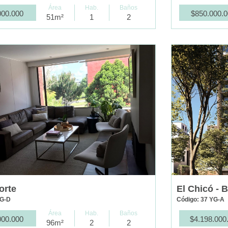
Área
Hab.
Baños
000.000
$850.000.
51m²
1
2
orte
El Chicó - 
YG-D
Código: 37 YG-A
Área
Hab.
Baños
000.000
$4.198.000
96m²
2
2