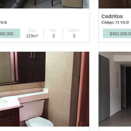
Cedritos
YG-D
Código: 73 YG-D
Área
Hab.
Baños
000.000
$450.000.
119m²
3
3