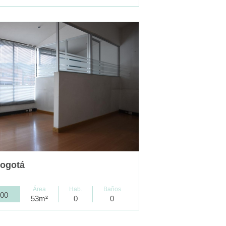
Bogotá
Área
Hab.
Baños
000
53m²
0
0