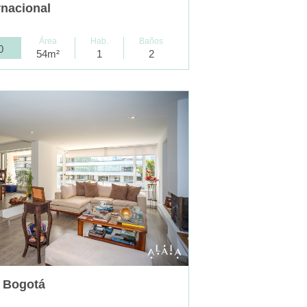
rnacional
A
Área
Hab.
Baños
0
54m²
1
2
- Bogotá
A