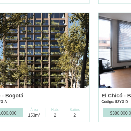
ó - Bogotá
El Chicó - 
YG-A
Código: 52YG-D
Área
Hab.
Baños
.000.000
$380.000.
153m²
2
2