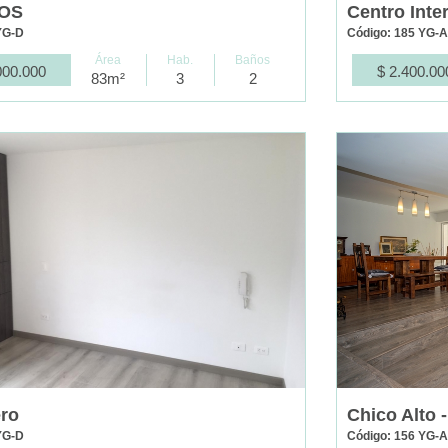
OS
Centro Inte
YG-D
Código: 185 YG-
Área
Hab.
Baños
000.000
$ 2.400.00
83m²
3
2
ro
Chico Alto 
YG-D
Código: 156 YG-