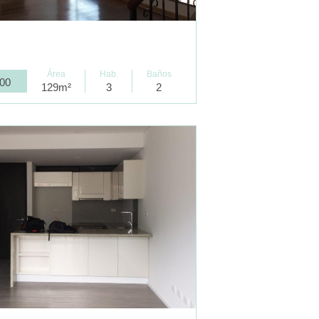
Área
Hab.
Baños
000
129m²
3
2