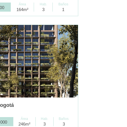
Área
Hab.
Baños
000
164m²
3
1
Bogotá
Área
Hab.
Baños
.000
246m²
3
3