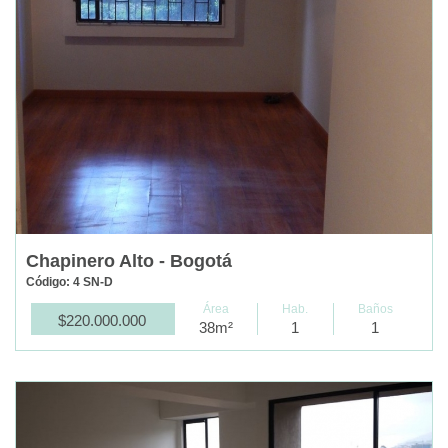
Chapinero Alto - Bogotá
Código: 4 SN-D
Área
Hab.
Baños
$220.000.000
38m²
1
1