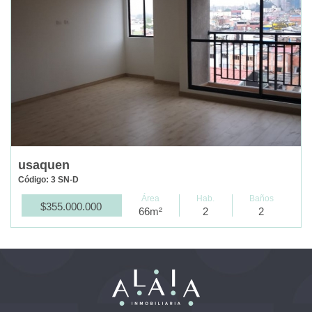
usaquen
Código: 3 SN-D
Área
Hab.
Baños
$355.000.000
66m²
2
2